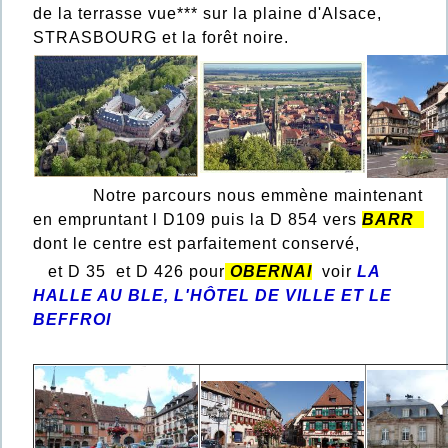
de la terrasse vue*** sur la plaine d'Alsace,
STRASBOURG et la forêt noire.
Notre parcours nous emmène maintenant
en empruntant l D109 puis la D 854 vers
BARR
dont le centre est parfaitement conservé,
et D 35 et D 426 pour
OBERNAI
voir
LA
HALLE AU BLE, L'HÔTEL DE VILLE ET LE
BEFFROI