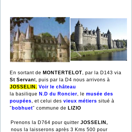
En sortant de
MONTERTELOT
, par la D143 via
St Servan
t, puis par la D4 nous arrivons à
JOSSELIN.
Voir le château
la basilique
N.D du Roncier
, le
musée des
poupées
, et celui des
vieux métiers
situé à
"
bobhuet
" commune de
LIZIO
Prenons la D764 pour quitter
JOSSELIN,
nous la laisserons après 3 Kms 500 pour