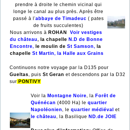
prendre à droite le chemin vicinal qui
longe le canal au plus près. Après être
passé à l'
abbaye de Timadeuc
( pates
de fruits succulentes)
Nous arrivons à
ROHAN
Voir vestiges
du château
, la chapelle
N.D de Bonne
Encontre,
le moulin de
St Samson,
la
chapelle
St Martin, la Halle aux Grains
Continuons notre voyage par la D135 pour
Gueltas
, puis
St Geran
et descendons par la D32
sur
PONTIVY
Voir la
Montagne Noire
, la
Forêt de
Quénécan
(4000 Ha) le
quartier
Napoléonien
, le
quartier médiéval
et
le château
, la Basilique
ND.de JOIE