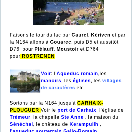
Faisons le tour du lac par
Caurel
,
Kériven
et par
la N164 allons à
Gouarec
, puis D5 et aussitôt
D76, pour
Plélauff
,
Moustoir
et D764
pour
ROSTRENEN
Voir
: l
'
Aqueduc romain
,les
manoirs
,
les
églises
, les
villages
de caractères
etc......
Sortons par la N164 jusqu'à
CARHAIX-
PLOUGUER
Voir le
port de Carhaix
, l'église de
Trémeur
, la chapelle
Ste Anne
, la maison du
Sénéchal
, le château de
Kerampuilh
,
l'aqueduc souterrain Gallo-Romain