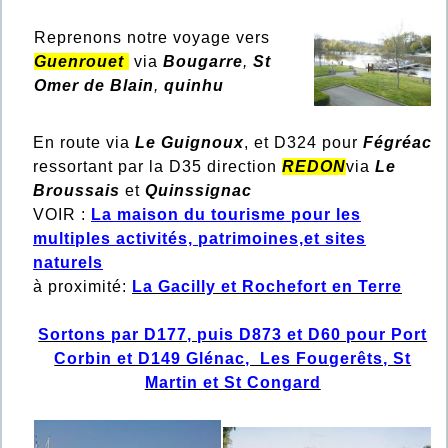
Reprenons notre voyage vers
Guenrouet
via
Bougarre
,
St
Omer de Blain
,
quinhu
En route via
Le Guignoux
, et D324 pour
Fégréac
ressortant par la D35 direction
REDON
via
Le
Broussais
et
Quinssignac
VOIR :
La maison du tourisme pour les
multiples activités, patrimoines,et sites
naturels
à proximité:
La Gacilly et Rochefort en Terre
Sortons par D177, puis D873 et D60 pour Port
Corbin et D149 Glénac, Les Fougerêts, St
Martin et St Congard