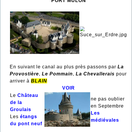
PORT MULON
En suivant le canal au plus près passons par
La
Provostière
,
Le Pommain
,
La Chevallerais
pour
arriver à
BLAIN
VOIR
Le
Château
ne pas oublier
de la
en Septembre
Groulais
Les
Les
étangs
médiévales
du pont neuf