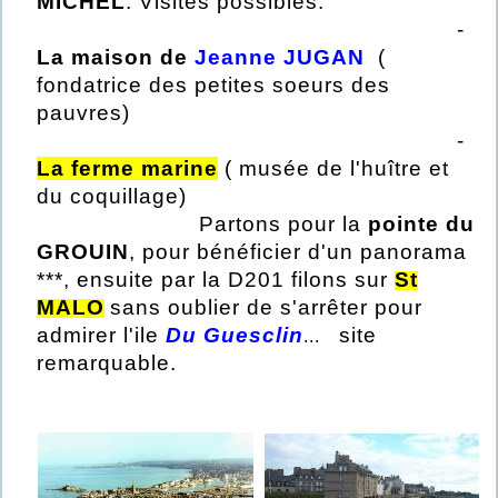
MICHEL
. Visites possibles:
-
La maison de
Jeanne JUGAN
(
fondatrice des petites soeurs des
pauvres)
-
La ferme marine
( musée de l'huître et
du coquillage)
Partons pour la
pointe du
GROUIN
, pour bénéficier d'un panorama
***, ensuite par la D201 filons sur
St
MALO
sans oublier de s'arrêter pour
admirer
l'ile
Du Guesclin
site
...
r
emarquable.