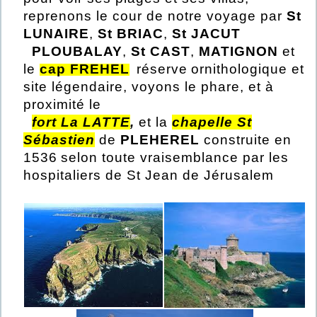
reprenons le cour de notre voyage par
St
LUNAIRE
,
St BRIAC
,
St JACUT
PLOUBALAY
,
St CAST
,
MATIGNON
et
le
cap FREHEL
réserve
ornithologique et
site légendaire, voyons le phare, et à
proximité le
f
ort
La LATTE
,
et la
chapelle St
Sébastien
de
PLEHEREL
construite en
1536
selon toute vraisemblance par les
hospitaliers de St Jean de Jérusalem