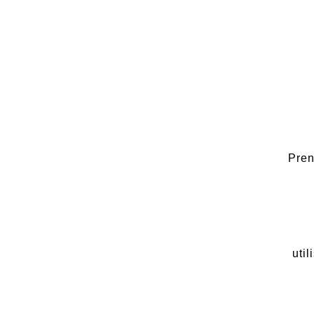
Pren
util