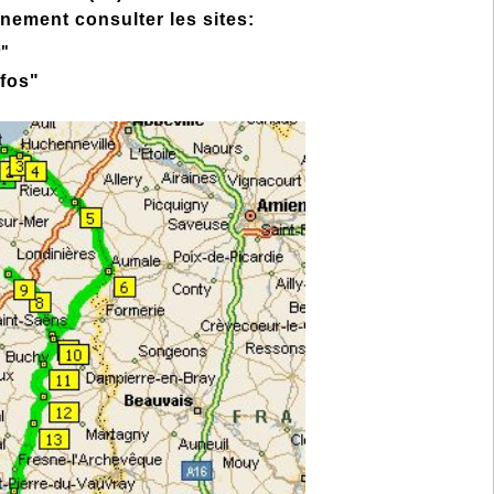
nnement consulter les sites:
r"
nfos
"