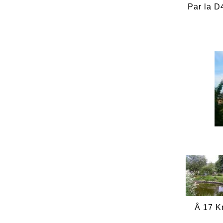
Par la 
Â 17 K