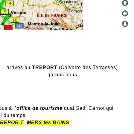
arrivés au
TREPORT
(Calvaire des Terrasses)
garons nous
us à l’
office de tourisme
quai Sadi Carnot qui
oi du temps
TREPOR T
-
MERS les BAINS