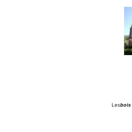
Les
bois