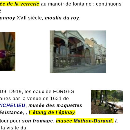
e de la verrerie
au manoir de fontaine ; continuons
E
donnoy
XVII siècle
, moulin du roy
.
 D9 D919, les eaux de FORGES
laires
par la venue en 1631 de
RICHELIEU
,
musée des
maquettes
résistance
,
,
l’ étang de l’épinay
tour pour
son fromage
,
musée
Mathon-Durand
,
à
la visite du