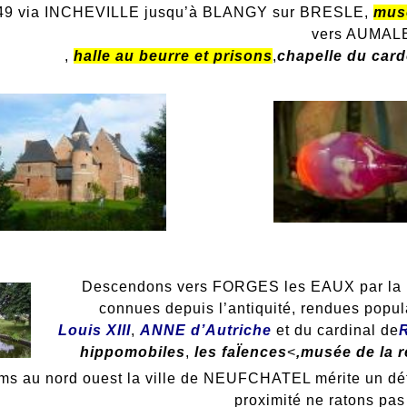
D49 via INCHEVILLE jusqu’à BLANGY sur BRESLE,
musé
vers AUMAL
,
halle au beurre et prisons
,
chapelle du
car
Descendons vers FORGES les EAUX par la
connues depuis l’antiquité, rendues popu
Louis XIII
,
ANNE d’Autriche
et du cardinal de
hippomobiles
,
les faÏences
<
,musée de la 
ms au nord ouest la ville de NEUFCHATEL mérite un dé
proximité ne ratons pas 