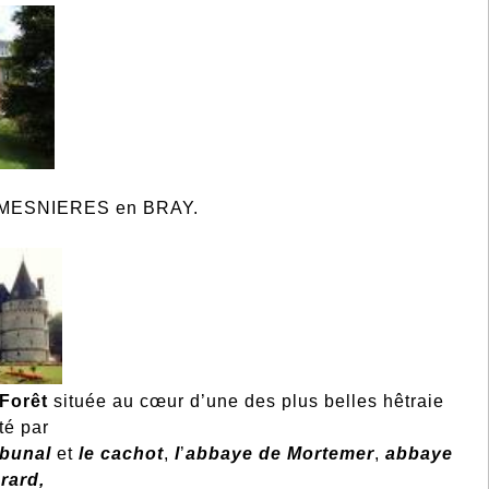
MESNIERES en BRAY.
 Forêt
située au cœur d’une des plus belles hêtraie
té par
ibunal
et
le cachot
,
l
’
abbaye de Mortemer
,
abbaye
rard,