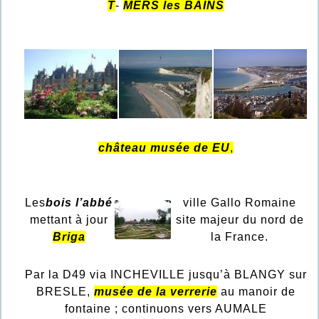
T
-
MERS les BAINS
château musée de EU
,
Les
bois l’abbé
ville Gallo Romaine
mettant à jour
site majeur du nord de
Briga
la France.
Par la D49 via INCHEVILLE jusqu’à BLANGY sur
BRESLE,
musée de la verrerie
au manoir de
fontaine ; continuons vers AUMALE