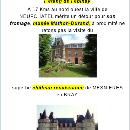
l’ étang de l’épinay
Â 17 Kms au nord ouest la ville de
NEUFCHATEL mérite un détour pour
son
fromage
,
musée
Mathon-Durand
,
à proximité ne
ratons pas la visite du
superbe
château renaissance
de MESNIERES
en BRAY.