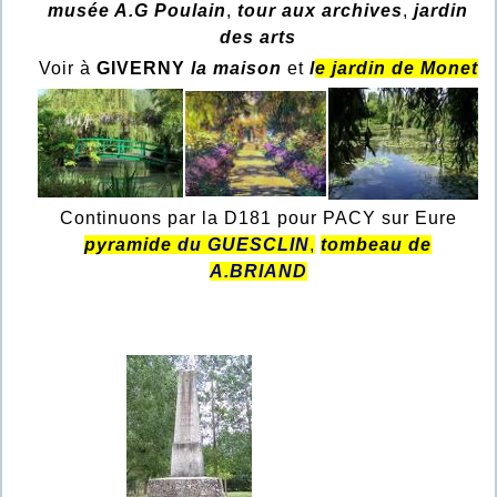
musée A.G Poulain
,
tour aux archives
,
jardin
des arts
Voir à
GIVERNY
la maison
et
l
e jardin de Monet
Continuons par la D181 pour PACY sur Eure
pyramide
du GUESCLIN
,
tombeau de
A.BRIAND