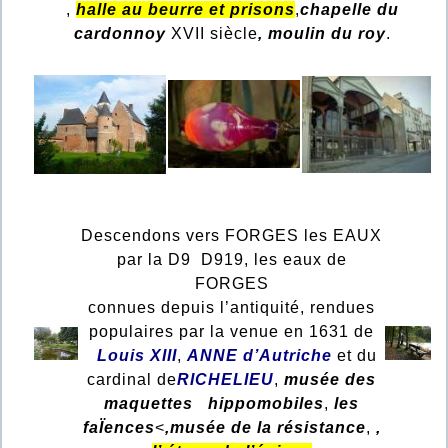
,
halle au beurre et prisons
,
chapelle du
cardonnoy
XVII siècle
, moulin du roy
.
Descendons vers FORGES les EAUX
par la D9 D919, les eaux de
FORGES
connues depuis l’antiquité, rendues
populaires
par la venue en 1631 de
Louis XIII
,
ANNE d’Autriche
et du
cardinal de
RICHELIEU
,
musée des
maquettes hippomobiles
,
les
faÏences
<
,musée de la résistance
,
,